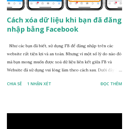
Cách xóa dữ liệu khi bạn đã đăng
nhập bằng Facebook
Như các bạn đã biết, sử dụng FB để đăng nhập trên các
website rất tiện lợi và an toàn. Nhưng vì một số lý do nào đó
mà bạn mong muốn được xoá dữ liệu liên kết giữa FB và
Website đã sử dụng vui lòng làm theo cách sau. Dưới đây là
hướng dẫn chi tiết các bước xóa ứng dụng và trang web bạn
CHIA SẺ
1 NHẬN XÉT
ĐỌC THÊM
đã đăng nhập bằng Facebook. Chúng tôi thực hiện hướng
dẫn này trên iPhone. Đối với thiết bị Android, bạn chỉ cần áp
dụng tương tự. Bước 1: Trên iPhone, bạn mở ứng dụng
Facebook và bấm nút hình ba thanh ngang ở phía dưới cùng
góc phải. Bước 2: Di chuyển xuống dưới và chọn Settings &
Privacy (Cài đặt & quyền riêng tư) > Settings (Cài đặt). Bước