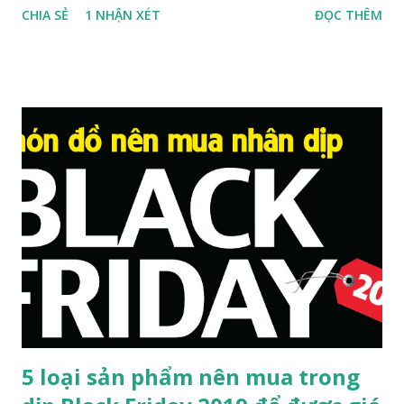
CHIA SẺ
1 NHẬN XÉT
ĐỌC THÊM
ngày Black Friday 1 đến 2 tuần. Black Friday là một dịp mua
sắm lớn nhất tại Séc và các nước với các deal giảm giá từ 50-
60% thậm chí có một số mặt hàng và sẵn phẩm giảm đến
80-90%. Deal giảm mạnh thường sẽ áp dụng nhiều vào các
mặt hàng như đồ điện tử, đồ gia dụng, nội thất và thời trang.
Đi cùng với Black Friday còn có những dịp sale lớn diễn ra
với thời gian gần nhau như là Thanksgiving Day, Cyber
Monday, Green Monday, Christmas. Nhưng, tại sao người ta
lại "phát cuồng" vì ngày Black Friday đến như vậy? Hãy cùng
RaovatCZ tìm hiểu nhé! Black Friday được khởi nguồn từ
năm 1869, diễn ra sau ngày lễ tạ ơn (Thanksgiving day) ngụ ý
nhắc đến ngày “thứ sáu đen tối” kh...
5 loại sản phẩm nên mua trong