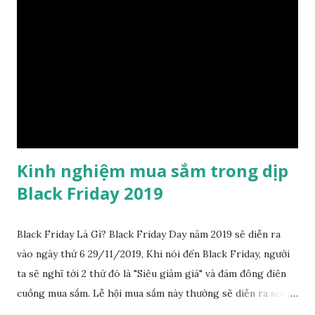
3: Cuộn xuống dưới đến phần Security (Bảo mật), rồi chọn
Apps & Websites (Ứng dụng và trang web). Bước 4: Chọn
Logged in with Facebook (Đã đăng nhập bằng Facebook),
sau đó chọn thẻ Active (Hoạt động). Bước 5: Bạn sẽ thấy
danh sách tất cả ứng dụng và trang web bạn đã đăng nhập
bằng tài khoản Facebook và hiện vẫn đang hoạt động. Bước
6: Bấm ...
Kinh nghiệm mua sắm trong dịp
Black Friday 2019
Black Friday Là Gì? Black Friday Day năm 2019 sẽ diễn ra
vào ngày thứ 6 29/11/2019, Khi nói đến Black Friday, người
ta sẽ nghĩ tới 2 thứ đó là "Siêu giảm giá" và đám đông điên
cuồng mua sắm. Lễ hội mua sắm này thường sẽ diễn ra song
song trên các trang thương mại điện tử của Séc từ trước